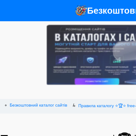
Безкоштов
Безкоштовний каталог сайтів
Правила каталогу ⭐🏆⭐ free-