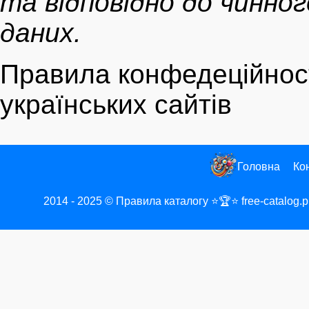
та відповідно до чинно
даних.
Правила конфедеційност
українських сайтів
Головна
Ко
2014 - 2025
©
Правила каталогу ⭐🏆⭐ free-catalog.p