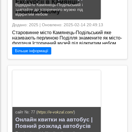
Відвідайте Камянець-Подільський і
завітайте до історичного музею під
відкритим небом
Додано: 2025 | Оновлено: 2025-02-14 20:49:13
Старовинне місто Камянець-Подільський яке
називають перлиною Поділля знамените як місто-
фортеця Історичний музей під відкритим небом
культурно-туристичний центр Поділля./https://book-
Більше інформації
tour.turism-kp.com.ua/ - це сайт, де ви зможете
замовити екскурсію в Камянець-Подільський та
дізнатися більше про всі цікавість, які приховує це
древнє місто-фортеця на Поділлі.
Перейти на сайт →
сайт №: 77 (
https://e-vokzal.com/
)
Онлайн квитки на автобус |
Повний розклад автобусів