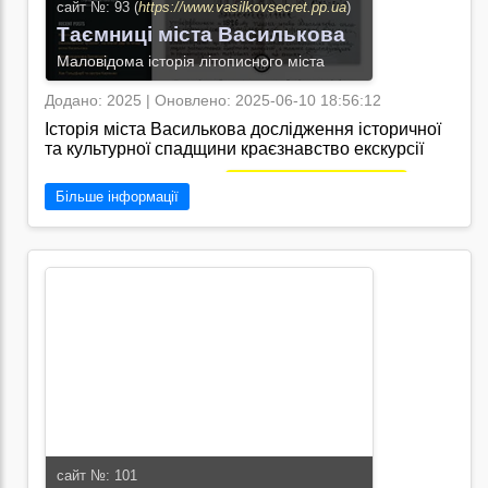
сайт №: 93 (
https://www.vasilkovsecret.pp.ua
)
Таємниці міста Василькова
Маловідома історія літописного міста
Додано: 2025 | Оновлено: 2025-06-10 18:56:12
Історія міста Василькова дослідження історичної
та культурної спадщини краєзнавство екскурсії
архітектура перекази/
Перейти на сайт →
Більше інформації
сайт №: 101