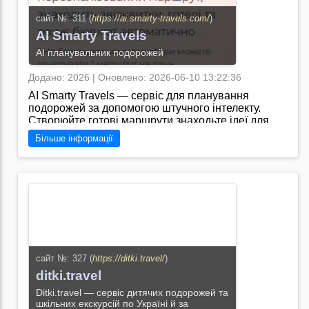
сайт №: 311 (
https://ai.smarty-travels.com/
)
AI Smarty Travels
AI планувальник подорожей
Додано: 2026 | Оновлено: 2026-06-10 13:22:36
AI Smarty Travels — сервіс для планування
подорожей за допомогою штучного інтелекту.
Створюйте готові маршрути знаходьте ідеї для
подорожей плануйте бюджет та отримуйте
Більше інформації
корисні туристичні поради в одному місці./
Перейти на сайт →
сайт №: 327 (
https://ditki.travel/
)
ditki.travel
Ditki.travel — сервіс дитячих подорожей та
шкільних екскурсій по Україні й за