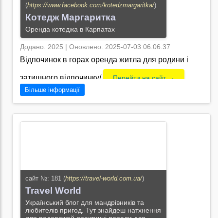
(
https://www.facebook.com/kotedzmargaritka/
)
Котедж Маргаритка
Оренда котеджа в Карпатах
Додано: 2025 | Оновлено: 2025-07-03 06:06:37
Відпочинок в горах оренда житла для родини і
затишного відпочинку/
Перейти на сайт →
Більше інформації
сайт №: 181 (
https://travel-world.com.ua/
)
Travel World
Український блог для мандрівників та
любителів пригод. Тут знайдеш натхнення