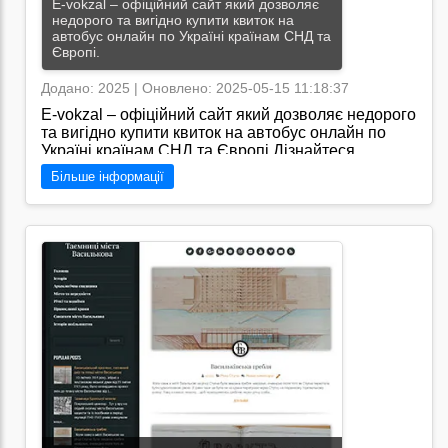
E-vokzal – офіційний сайт який дозволяє
недорого та вигідно купити квиток на
автобус онлайн по Україні країнам СНД та
Європі.
Додано: 2025 | Оновлено: 2025-05-15 11:18:37
E-vokzal – офіційний сайт який дозволяє недорого
та вигідно купити квиток на автобус онлайн по
Україні країнам СНД та Європі.Дізнайтеся
розклад та вартість квитків на автобуси по 25 000
Більше інформації
міжміських та приміських напрямків від 5 500
перевізників а також по багатьох міжнародних
рейсах до країн далекого зарубіжжя.Ціни на
автобусні квитки інформація про наявність місць
графіки руху та розклад автовокзалів та
автостанцій завжди актуальні. Доступна
підтримка телефоном та електронною поштою а
повернення квитка без штрафів та утримань
можливе не пізніше ніж за 1 годину до початку
поїздки у 99 перевізників./
Перейти на сайт →