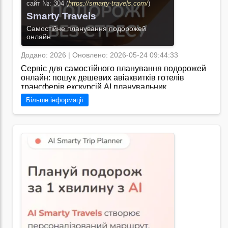
партнера для ділових поїздок сімейних
сайт №: 304 (
https://smarty-travels.com/
)
Smarty Travels
подорожей або відпочинку./
Перейти на сайт →
Самостійне планування подорожей
онлайн
Додано: 2026 | Оновлено: 2026-05-24 09:44:33
Сервіс для самостійного планування подорожей
онлайн: пошук дешевих авіаквитків готелів
трансферів екскурсій AI планувальник
Більше інформації
маршрутів./
Перейти на сайт →