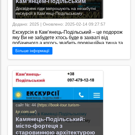
Кам’янцем-Подільським
Досвідчені гіди запрошують на незабутні
екскурсії в Кам’янці-Подільському
Додано: 2025 | Оновлено: 2025-02-14 09:27:57
Екскурсія в Кам’янець-Подільський – це подорож
яку Ви не забудете хтось буде в захваті від
побаченого а когось звабить провінційна тиша та
спокій міста в будні дні молодим до вподоби
Більше інформації
скелястий острів навколо якого каньйон річки
Смотрич а можливо хтось і взагалі розчарується
від поганого стану архітектурних пам’яток міста –
але 100 у кожного залишаться нові враження та
емоції/Я знаю, що на сайті "https://tour.km.ua/"
можна знайти інформацію про різноманітні тури
та екскурсії по Кам’янцю-Подільському, які
допоможуть краще пізнати це чарівне місто.
Перейти на сайт →
сайт №: 44 (
https://book-tour.turism-
kp.com.ua/
)
Камянець-Подільський:
місто-фортеця з
старовинною архітектурою