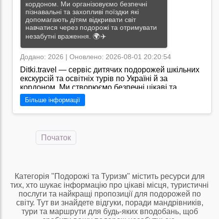
кордоном. Ми організовуємо безпечні
пізнавальні та захопливі поїздки які
допомагають дітям відкривати світ
навчатися через подорожі та отримувати
незабутні враження. 🌍✈️
Додано: 2026 | Оновлено: 2026-08-01 20:20:54
Ditki.travel — сервіс дитячих подорожей шкільних
екскурсій та освітніх турів по Україні й за
кордоном. Ми створюємо безпечні цікаві та
пізнавальні маршрути для дітей різного віку
Більше інформації
поєднуючи відпочинок навчання та нові
враження. Наші програми допомагають
школярам відкривати нові місця знайомитися з
культурою історією та природою розширювати
Початок
кругозір і проводити час активно та з користю. З
Ditki.travel кожна подорож стає незабутньою
пригодою що дарує яскраві емоції нові знання та
бажання відкривати світ знову./
Категорія "Подорожі та Туризм" містить ресурси для
тих, хто шукає інформацію про цікаві місця, туристичні
Перейти на сайт →
послуги та найкращі пропозиції для подорожей по
світу. Тут ви знайдете відгуки, поради мандрівників,
тури та маршрути для будь-яких вподобань, щоб