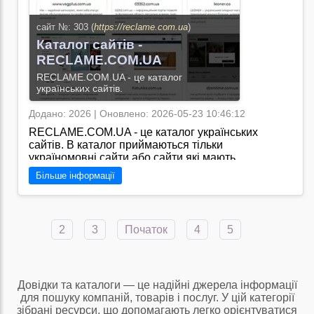
Перейти на сайт →
сайт №: 303 (
https://reclame.com.ua
)
Каталог сайтів -
RECLAME.COM.UA
RECLAME.COM.UA - це каталог
українських сайтів.
Додано: 2026 | Оновлено: 2026-05-23 10:46:12
RECLAME.COM.UA - це каталог українських
сайтів. В каталог приймаються тільки
україномовні сайти або сайти які мають
україномовну версію. В каталог приймаються
Більше інформації
тільки сайти які мають відношення до України. В
наш каталог сайтів RECLAME.COM.UA кожен
може безкоштовно додати сайт. Всі сайти перед
публікацією на сайті перевіряються
2
3
Початок
4
5
Модератором./
Перейти на сайт →
Довідки та каталоги — це надійні джерела інформації
для пошуку компаній, товарів і послуг. У цій категорії
зібрані ресурси, що допомагають легко орієнтуватися