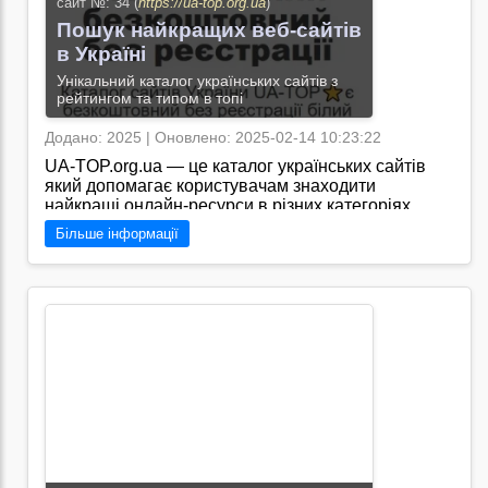
сайт №: 34 (
https://ua-top.org.ua
)
Пошук найкращих веб-сайтів
в Україні
Унікальний каталог українських сайтів з
рейтингом та типом в топі
Додано: 2025 | Оновлено: 2025-02-14 10:23:22
UA-TOP.org.ua — це каталог українських сайтів
який допомагає користувачам знаходити
найкращі онлайн-ресурси в різних категоріях.
Платформа обєднує перевірені та якісні веб-
Більше інформації
сайти сприяючи їх популяризації та покращенню
видимості в пошукових системах./Сайт "https://ua-
top.org.ua" пропонує широкий спектр категорій
сайтів, від розваг та новин до освіти та бізнесу, що
робить його важливим ресурсом для всіх, хто
шукає якісні веб-платформи в Україні.
Перейти на сайт →