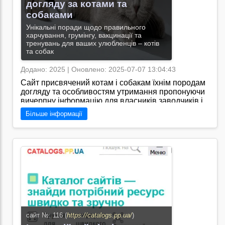
догляду за котами та
собаками
Унікальні поради щодо правильного
харчування, грумінгу, вакцинації та
тренувань для ваших улюбленців – котів
та собак
Додано: 2025 | Оновлено: 2025-07-07 13:04:43
Сайт присвячений котам і собакам їхнім породам
догляду та особливостям утримання пропонуючи
вичерпну інформацію для власників заводчиків і
любителів чотирилапих/Я знаю, що сайт
Більше інформації
"https://dog-cat.ukr-web.org.ua/" містить корисні
статті про догляд за котами та собаками, поради
щодо годування та виховання тварин, а також
інформацію про ветеринарні послуги та акції для
власників домашніх улюбленців.
Перейти на сайт →
сайт №: 116 (
https://catalogs.pp.ua/
)