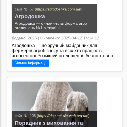
сайт №: 67 (
https://agrodoshka.com.ua/
)
Агродошка
Агродошка — онлайн-платформа агро
оголошень №1 в Україні
Додано: 2025 | Оновлено: 2025-04-12 14:14:12
Агродошка — це зручний майданчик для
фермерів агробізнесу та всіх хто працює в
агросекторі-Розміщуй оголошення безкоштовно
знаходь перевірених партнерів та будь на крок
Більше інформації
попереду в агросфері-Продаж і купівля
агротехніки та запчастин-Пропозиції зернових
добрив засобів захисту рослин та ветеринарії-
Оренда землі та послуги агросектору-Простий
інтерфейс швидкий пошук актуальні пропозиції/
Перейти на сайт →
сайт №: 106 (
https://dog-cat.ukr-web.org.ua/
)
Порадник з виховання та