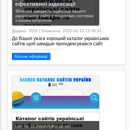
ефективної індексації
Збільште швидкість індексації вашого
українського сайту у пошукових системах
з нашим каталогом
Додано: 2025 | Оновлено: 2025-01-10 13:38:31
До Вашої уваги хороший каталог українських
сайтів щоб швидше проіндексувався сайт.
Перейти на сайт →
Більше інформації
сайт №: 16 (
https://katos.pp.ua/
)