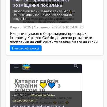
розміщення посилань
Оновлений білий каталог сайтів України
UA-TOP для україномовних власників
ресурсів.
Додано: 2025 | Оновлено: 2025-01-10 14:04:20
Якщо ти шукаєш в безрозмірних просторах
Інтернету Каталог Сайтів де можна розмістити
посилання на свій сайт - то зверни увагу на білий
каталог UA-TOP де відблискує чарівний світ
Більше інформації
українських сайтів і все безкоштовно.
Перейти на сайт →
сайт №: 18 (
https://direct-site-
ua.blogspot.com/
)
Найкращі веб-ресурси