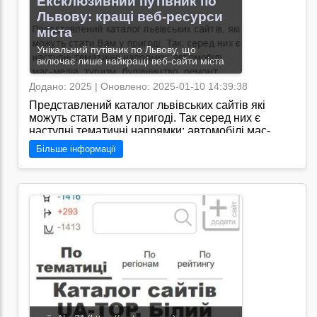
Ексклюзивний путівник по
Львову: кращі веб-ресурси
міста
Унікальний путівник по Львову, що
включає лише найкращі веб-сайти міста
Додано: 2025 | Оновлено: 2025-01-10 14:39:38
Представлений каталог львівських сайтів які
можуть стати Вам у пригоді. Так серед них є
наступні тематичні напрямки: автомобілі мас-
медіа туризм будівництво ремонт косметика
Більше інформації
особисті сторінки та Інтернет-магазини.
Розглянемо окремо кожен з них./Під час аналізу
статей інтернет-видання "Top25 Львів" було
виявлено, що сайт спеціалізується на публікації
рей
Перейти на сайт →