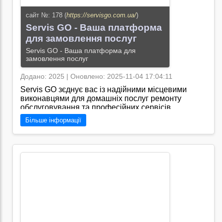
сайт №: 178 (
https://servisgo.com.ua/
)
Servis GO - Ваша платформа
для замовлення послуг
Servis GO - Ваша платформа для
замовлення послуг
Додано: 2025 | Оновлено: 2025-11-04 17:04:11
Servis GO зєднує вас із надійними місцевими
виконавцями для домашніх послуг ремонту
обслуговування та професійних сервісів.
Замовляйте перевірених експертів відстежуйте
Більше інформації
записи та отримуйте миттєві кошториси. Ваша
універсальна платформа для всіх послуг./
Перейти на сайт →