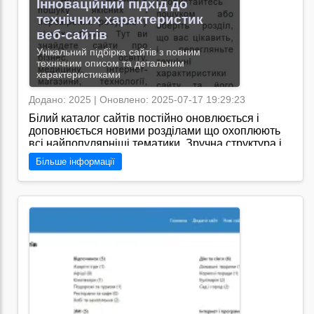
Інноваційний підхід до
технічних характеристик
веб-сайтів
Унікальний підбірка сайтів з повним
технічним описом та детальним
характеристиками
Додано: 2025 | Оновлено: 2025-07-17 19:29:23
Білий каталог сайтів постійно оновлюється і
доповнюється новими розділами що охоплюють
всі найпопулярніші тематики. Зручна структура і
фільтри дозволяють легко знаходити потрібні
Більше інформації
ресурси а детальні описи допоможуть зробити
правильний вибір/https://catalogs.pp.ua/ - це
популярний білий каталог сайтів, що включає в
себе широкий вибір інтернет-ресурсів з
докладним технічним описом та
характеристиками.
Перейти на сайт →