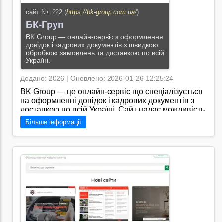
сайт №: 222 (
https://bk-group.com.ua/
)
БК-Груп
BK Group — онлайн-сервіс з оформлення
довідок і кадрових документів з швидкою
обробкою замовлень та доставкою по всій
Україні.
Додано: 2026 | Оновлено: 2026-01-26 12:25:24
BK Group — це онлайн-сервіс що спеціалізується
на оформленні довідок і кадрових документів з
доставкою по всій Україні. Сайт надає можливість
дистанційно замовити довідки про доходи з місця
Більше інформації
роботи банківські виписки документи ОК-5/ОК-7
трудові книжки та трудові договори. Процес
замовлення відбувається онлайн: користувач
обирає послугу залишає заявку та отримує готові
документи кур’єрською доставкою. Сервіс
орієнтований на фізичних осіб яким необхідно
швидко та зручно отримати документи для банків
роботодавців або інших установ. Зручний
інтерфейс оперативна обробка замовлень і
підтримка клієнтів роблять сайт практичним
рішенням для вирішення документальних питань./