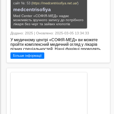
сайт №: 53 (
https://medcentrisofiya.net.ua/
)
medcentrisofiya
Med Center «СОФІЯ-МЕД» надає
можливість зручного запису до потрібного
лікаря без черг та зайвих клопотів
Додано: 2025 | Оновлено: 2025-03-05 13:34:33
У медичному центрі «СОФІЯ-МЕД» ви можете
пройти комплексний медичний огляд у лікарів
різних спеціальностей. Наші фахівці проводять
профілактичні огляди медичні консультації та
Більше інформації
оформлюють необхідні медичні документи
включаючи медичні довідки та медичні книжки. Ми
забезпечуємо комфортні умови обстеження та
швидке оформлення результатів допомагаючи
вам піклуватися про своє здоров’я без зайвих
турбот./
Перейти на сайт →