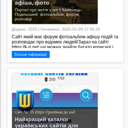
афіша, фото
Портал про життя у місті Камянець-
Подільський: фотоальбом, форум,
розповіді
Додано: 2025 | Оновлено: 2025-01-09 17:56:20
Сайт який має форум фотоальбом афішу подій та
розповідає про відомих людей/Зараз на сайті
https://k-p.net.ua/ можна знайти багато корисної і
актуальної інформації про Камянець-Подільський,
Більше інформації
його культурне життя
Перейти на сайт →
сайт №: 15 (
https://goodwap.pp.ua/
)
Найкращий каталог
українських сайтів для