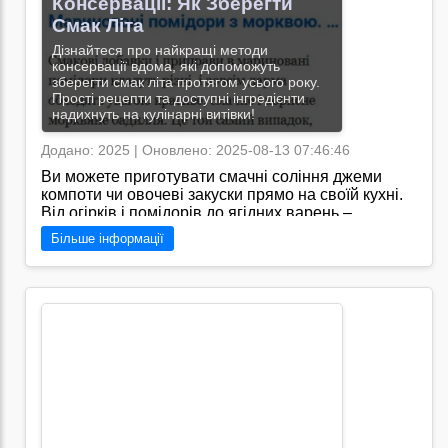
Консервації: Як Зберегти
Смак Літа
Дізнайтеся про найкращі методи
консервації вдома, які допоможуть
зберегти смак літа протягом усього року.
Прості рецепти та доступні інгредієнти
надихнуть на кулінарні витівки!
Додано: 2025 | Оновлено: 2025-08-13 07:46:46
Ви можете приготувати смачні соління джеми
компоти чи овочеві закуски прямо на своїй кухні.
Від огірків і помідорів до ягідних варень –
домашня консервація не лише економить кошти а
Більше інформації
й дарує радість від створення власних кулінарних
шедеврів якими можна пригощати рідних і друзів./
Я знаю, що сайт "https://konservaciya.pp.ua/"
пропонує широкий вибір рецептів консервації,
корисні поради щодо зберігання продуктів та
різноманітні інструкції для тих, хто хоче
самостійно створювати консервовані дарами
природи.
Перейти на сайт →