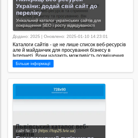
України: додай свій сайт до
переліку
Унікальний каталог українських сайтів для
покращення SEO і росту відвідуваності
Додано: 2025 | Оновлено: 2025-01-10 14:23:01
Каталоги сайтів - це не лише список веб-ресурсів
але й майданчик для просування бізнесу в
Інтернеті. Вони надають можливість розміщення
посилань на власний сайт що допомагає
Більше інформації
збільшити трафік і підвищити його видимість у
пошукових системах./"https://direct-site-
ua.blogspot.com/ - це сайт, який надає корисні
поради з просування сайту в пошукових системах
та SEO оптимізації. Тут можна знайти цікаву
інформацію про ефективні методи п
Перейти на сайт →
сайт №: 19 (
https://top25.lviv.ua
)