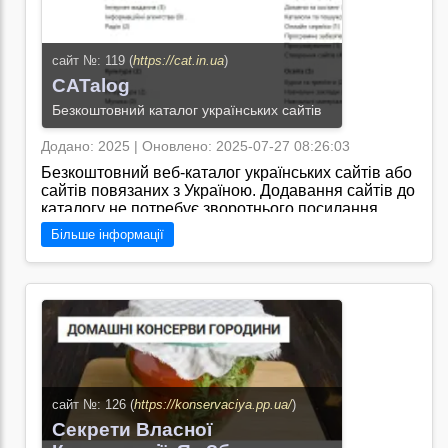
сайт №: 119 (
https://cat.in.ua
)
CATalog
Безкоштовний каталог українських сайтів
Додано: 2025 | Оновлено: 2025-07-27 08:26:03
Безкоштовний веб-каталог українських сайтів або
сайтів повязаних з Україною. Додавання сайтів до
каталогу не потребує зворотнього посилання.
Каталог містить у собі безліч категорій. Але якщо
Більше інформації
ви не знайдете підходящу для вас категорію ви
можете запропонувати власну/
Перейти на сайт →
сайт №: 126 (
https://konservaciya.pp.ua/
)
Секрети Власної