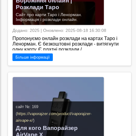
Ворожіння онлайн |
Розклади Таро
Сайт про карти Таро і Ленорман.
Інформація і розклади онлайн.
Додано: 2025 | Оновлено: 2025-08-18 16:30:08
Пропонуємо онлайн розклади на картах Таро і
Ленорман. Є безкоштовні розклади - витягнути
одну карту. Є платні розклади./
Більше інформації
Перейти на сайт →
сайт №: 169
(
https://vaporajzer.com/product/vaporajzer-
airvape-x/
)
Для кого Вапорайзер
AirVape X