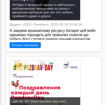
AirVape X визнаний одним із найтонших і
найскромніших випарників на ринку є
ідеальним вибором для тих хто любить
приймати удари в дорозі.
Додано: 2025 | Оновлено: 2025-10-14 10:44:14
А завдяки вражаючому ресурсу батареї цей вейп
однаково підходить для тривалих сеансів що
робить його справді універсальним варіантом
ідеальним як для початківців так і для
Більше інформації
досвідчених вейперів./
Перейти на сайт →
сайт №: 307 (
https://pozdrav-day.com/
)