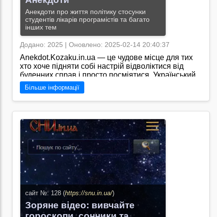
Анекдоти про життя політику стосунки
студентів лікарів програмістів та багато
інших тем
Додано: 2025 | Оновлено: 2025-02-14 20:40:37
Anekdot.Kozaku.in.ua — це чудове місце для тих
хто хоче підняти собі настрій відволіктися від
буденних справ і просто посміятися. Український
гумор завжди був особливим адже він не лише
Більше інформації
розважає а й тонко підкреслює народну мудрість і
дотепність. Заходьте смійтеся та діліться гарним
настроєм з іншими/
Перейти на сайт →
сайт №: 128 (
https://snu.in.ua/
)
Зоряне відео: вивчайте
гороскопи, сонники та