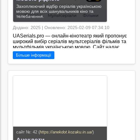
рухає українське IT вперед!
Перейти на сайт →
Захоплюючий відбір серіалів українською
мовою для всіх шанувальників кіно та
телебачення.
Додано: 2025 | Оновлено: 2025-02-09 07:34:10
UASerials.pro — онлайн-кінотеатр який пропонує
широкий вибір серіалів мультсеріалів фільмів та
мультфільмів українською мовою. Сайт надає
можливість безкоштовного перегляду контенту з
Більше інформації
українським озвученням./За посиланням
https://uaserials.pro/ можна отримати доступ до
широкого асортименту українських серіалів та
фільмів, які представлені у високій якості та
зручному онлайн-форматі.
Перейти на сайт →
сайт №: 42 (
https://anekdot.kozaku.in.ua/
)
Анекдоти