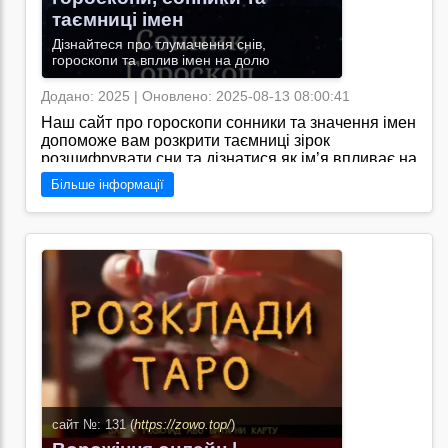
таємниці імен
Дізнайтеся про тлумачення снів,
гороскопи та вплив імен на долю
Додано: 2025 | Оновлено: 2025-08-13 08:00:41
Наш сайт про гороскопи сонники та значення імен
допоможе вам розкрити таємниці зірок
розшифрувати сни та дізнатися як ім’я впливає на
вашу долю./Я знаю, що на сайті "https://snu.in.ua/"
Більше інформації
доступна широка база знань з астрології, сонника
та тлумачення імен. Тут ви знайдете цікаву
інформацію і поради від професіоналів у сфері
містичних практик.
Перейти на сайт →
сайт №: 131 (
https://zowo.top/
)