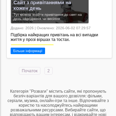
Сайт з привітаннями на
кожен день
Тут можна знайти привітання до свят на
день народженя чи весілля
Додано: 2026 | Оновлено: 2026-06-02 07:29:57
Підбірка найкращих привітань на всі випадки
життя у прозі віршах та тостах.
Перейти на сайт →
Більше інформації
Початок
2
Категорія "Розваги" містить сайти, які пропонують
безліч варіантів для вашого дозвілля: фільми,
серіали, музика, онлайн-ігри та інше. Відпочивайте з
користю та насолоджуйтесь найкращими
розважальними ресурсами. Вибирайте сайти, що
відповідають вашим інтересам, і відкривайте нові