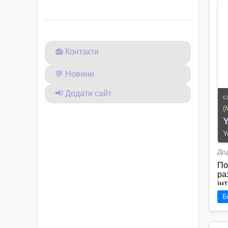
пі
пр
📻 Контакти
💬 Новини
📢 Додати сайт
с
(
Y
Y
Дод
По
ра
ін
рі
Б
см
ар
ст