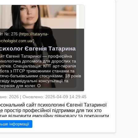
ерейти на сайт →
йт №: 276 (
https://tataryna-
ychologist.com.ua/
)
сихолог Євгенія Татарина
йт Євгенії Татариної — професійна
ихологічна допомога для дорослих та
длітків. Спеціалізація: КПТ арт-терапія
бота з ПТСР тривожними станами та
тячо-батьківськими стосунками. 18 років
свіду індивідуальні консультації та
первізія для колег. О
но: 2026 | Оновлено: 2026-04-09 14:29:45
сональний сайт психологині Євгенії Татариної
е простір професійної підтримки для тих хто
гне відновити емоційну рівновагу та покращити
сть життя. Маючи понад 18 років практичного
льше інформації
віду Тетяна поєднує доказові методи когнітивно-
едінкової терапії з м’якими підходами арт-