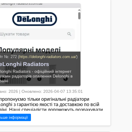
йт №: 272 (
https://delonghi-radiators.com.ua/
)
eLonghi Radiators
longhi Radiators - офіційний інтернет
газин радіаторів опалення Delonghi в
раїні
но: 2026 | Оновлено: 2026-04-07 13:35:01
пропонуємо тільки оригінальні радіатори
onghi з гарантією якості та доставкою по всій
аїні. Наші спеціалісти допоможуть розрахувати
ужність підібрати оптимальний тип радіатора та
льше інформації
консультують щодо монтажу. Замовляйте
іатори DeLonghi онлайн — забезпечте
фортне тепло у вашому домі на довгі роки./