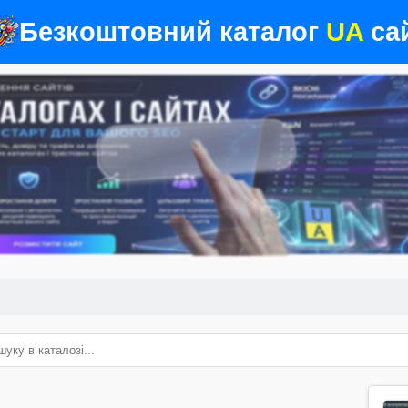
Безкоштовний каталог
UA
сай