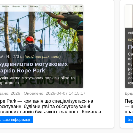
П
са
ps
П
Са
айт №: 273 (
https://rope-park.com/
)
пс
Будівництво мотузкових
пі
ро
парків Rope Park
ди
удівництво мотузкових парків zipline та
до
тракціонів
су
дано: 2026 | Оновлено: 2026-04-07 14:15:17
Дода
pe Park — компанія що спеціалізується на
Пер
оєктуванні будівництві та обслуговуванні
— ц
тузкових парків будь-якої складності. Команда
пра
ворює стаціонарні та мобільні траси дитячі
які
ільше інформації
Бі
ршрути висотні парки тролеї та елементи
дос
тивних атракціонів для ТРЦ баз відпочинку
пов