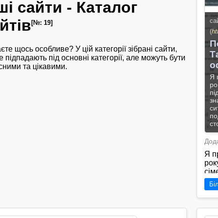
ші сайти - Каталог
йтів
са
[№: 19]
(
ht
П
єте щось особливе? У цій категорії зібрані сайти,
Т
е підпадають під основні категорії, але можуть бути
о
сними та цікавими.
Я 
ро
пі
зн
си
по
ст
Дода
Я п
рок
сім
жит
Бі
под
під
бат
про