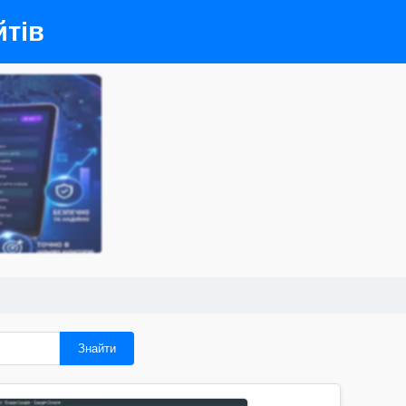
тів
Знайти