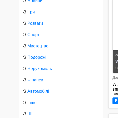
⛻
Новини
⛻
Ігри
⛻
Розваги
⛻
Спорт
⛻
Мистецтво
с
⛻
Подорожі
W
О
⛻
Нерухомість
Дод
⛻
Фінанси
Wi
вп
⛻
Автомобілі
ви
рі
Б
⛻
Інше
ве
Їх
пі
⛻
ШІ
ст