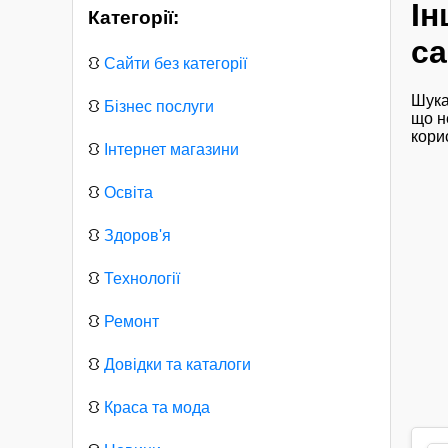
Ін
Категорії:
са
⛻
Сайти без категорії
Шука
⛻
Бізнес послуги
що н
кори
⛻
Інтернет магазини
⛻
Освіта
⛻
Здоров'я
⛻
Технології
⛻
Ремонт
⛻
Довідки та каталоги
⛻
Краса та мода