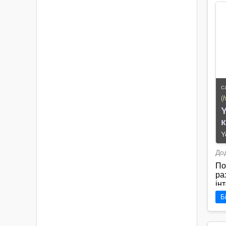
за
ін
св
пр
аб
се
на
го
с
(
Y
к
Y
Дод
По
ра
ін
рі
Б
см
ар
ст