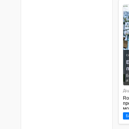
с
Б
а
До
Ro
пр
мо
ст
Б
ма
ак